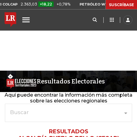
2.363,03
+18,22
+0,78%
US$ 75,09
-US
COLCAP
PETRÓLEO WTI
SUSCRÍBASE
Resultados Electorales
Aquí puede encontrar la información más completa
sobre las elecciones regionales
Buscar
RESULTADOS