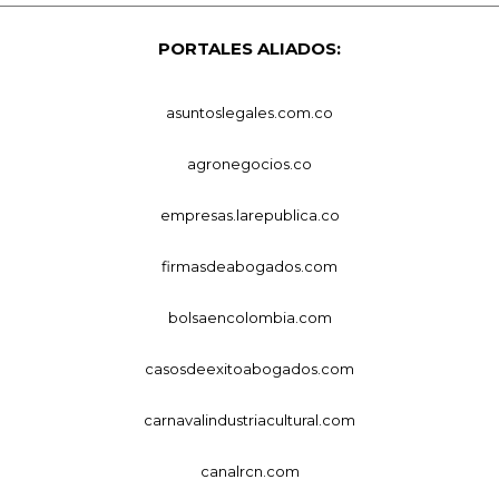
PORTALES ALIADOS:
asuntoslegales.com.co
agronegocios.co
empresas.larepublica.co
firmasdeabogados.com
bolsaencolombia.com
casosdeexitoabogados.com
carnavalindustriacultural.com
canalrcn.com