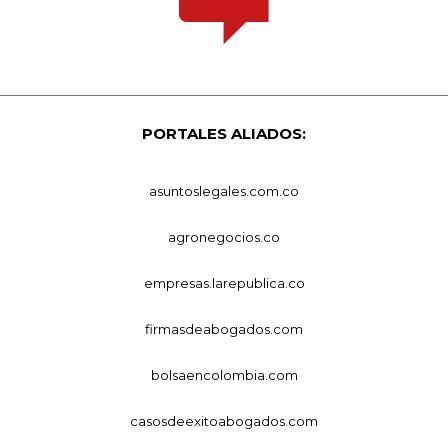
PORTALES ALIADOS:
asuntoslegales.com.co
agronegocios.co
empresas.larepublica.co
firmasdeabogados.com
bolsaencolombia.com
casosdeexitoabogados.com