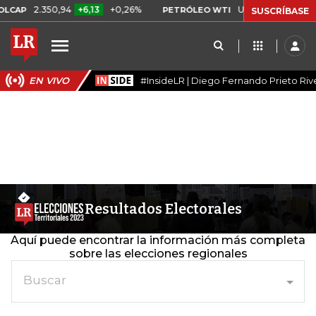
2.350,94
+6,13
+0,26%
US$ 78,18
US$ 0,17
LCAP
PETRÓLEO WTI
SUSCRÍBASE
EN VIVO
#InsideLR | Diego Fernando Prieto Riv
Resultados Electorales
Aquí puede encontrar la información más completa
sobre las elecciones regionales
Buscar