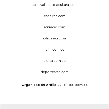
carnavalindustriacultural.com
canalrcn.com
rcnradio.com
noticiasrcn.com
lafm.com.co
alerta.com.co
deportesrcn.com
Organización Ardila Lülle - oal.com.co