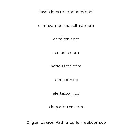
casosdeexitoabogados.com
carnavalindustriacultural.com
canalrcn.com
rcnradio.com
noticiasrcn.com
lafm.com.co
alerta.com.co
deportesrcn.com
Organización Ardila Lülle - oal.com.co