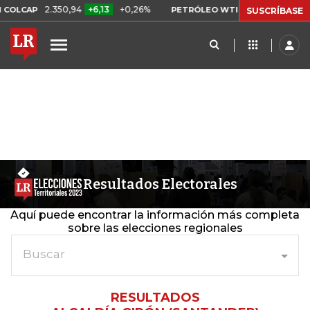
2.350,94
+6,13
+0,26%
US$ 78,01
US$ 2
COLCAP
PETRÓLEO WTI
SUSCRÍBASE
Resultados Electorales
Aquí puede encontrar la información más completa
sobre las elecciones regionales
Buscar
RESULTADOS