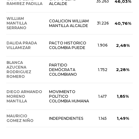
35.263
46,03%
RAMIREZ PADILLA
ALCALDE
WILLIAM
COALICION WILLIAM
MANTILLA
31.226
40,76%
MANTILLA ALCALDE
SERRANO
DALIDA PRADA
PACTO HISTORICO
1.906
2,48%
VILLAMIZAR
COLOMBIA PUEDE
BLANCA
PARTIDO
AZUCENA
2,28%
DEMÓCRATA
1.752
RODRIGUEZ
COLOMBIANO
ROMERO
DIEGO ARMANDO
MOVIMIENTO
1,85%
MORENO
POLÍTICO
1.417
MANTILLA
COLOMBIA HUMANA
MAURICIO
1,49%
INDEPENDIENTES
1.145
GOMEZ NIÑO