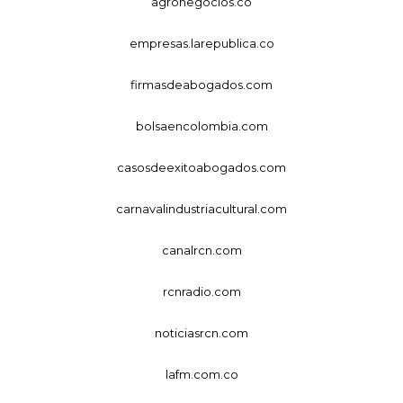
agronegocios.co
empresas.larepublica.co
firmasdeabogados.com
bolsaencolombia.com
casosdeexitoabogados.com
carnavalindustriacultural.com
canalrcn.com
rcnradio.com
noticiasrcn.com
lafm.com.co