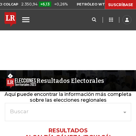
2.350,94
+6,13
+0,26%
US$ 78,01
US$ 2
COLCAP
PETRÓLEO WTI
SUSCRÍBASE
Resultados Electorales
Aquí puede encontrar la información más completa
sobre las elecciones regionales
Buscar
RESULTADOS