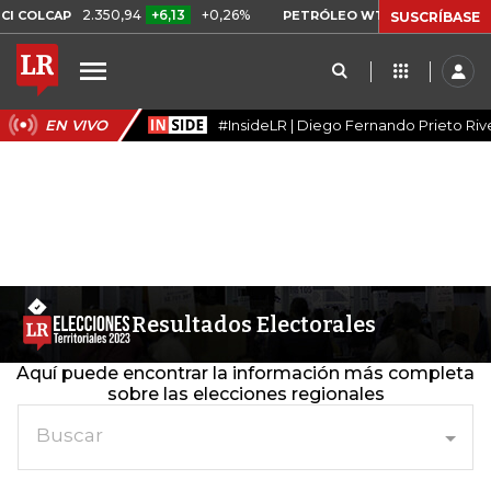
2.350,94
+6,13
+0,26%
US$ 78,18
US$ 
 COLCAP
PETRÓLEO WTI
SUSCRÍBASE
EN VIVO
#InsideLR | Diego Fernando Prieto Riv
Resultados Electorales
Aquí puede encontrar la información más completa
sobre las elecciones regionales
Buscar