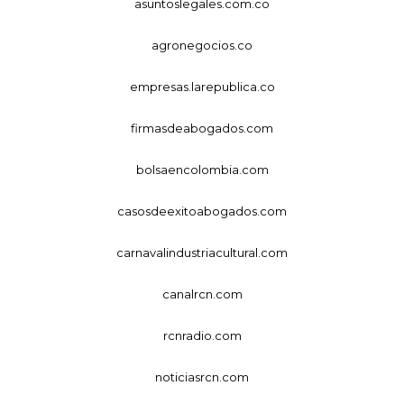
asuntoslegales.com.co
agronegocios.co
empresas.larepublica.co
firmasdeabogados.com
bolsaencolombia.com
casosdeexitoabogados.com
carnavalindustriacultural.com
canalrcn.com
rcnradio.com
noticiasrcn.com