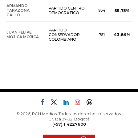
ARMANDO
PARTIDO CENTRO
TARAZONA
954
55,75%
DEMOCRÁTICO
GALLO
PARTIDO
JUAN FELIPE
43,89%
CONSERVADOR
751
MOJICA MOJICA
COLOMBIANO
© 2026, RCN Medios. Todos los derechos reservados.
Cr. 13a 37-32, Bogotá
(+57) 1 4227600