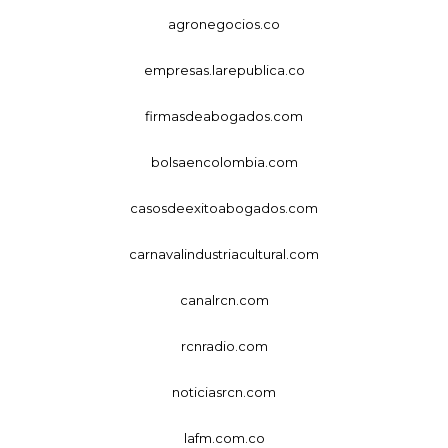
agronegocios.co
empresas.larepublica.co
firmasdeabogados.com
bolsaencolombia.com
casosdeexitoabogados.com
carnavalindustriacultural.com
canalrcn.com
rcnradio.com
noticiasrcn.com
lafm.com.co