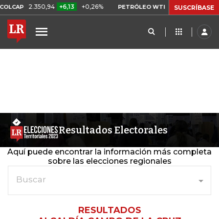
2.350,94
+6,13
+0,26%
US$ 78,01
US$ 2,
OLCAP
PETRÓLEO WTI
SUSCRÍBASE
Resultados Electorales
Aquí puede encontrar la información más completa
sobre las elecciones regionales
Buscar
RESULTADOS