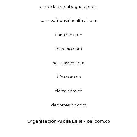
casosdeexitoabogados.com
carnavalindustriacultural.com
canalrcn.com
rcnradio.com
noticiasrcn.com
lafm.com.co
alerta.com.co
deportesrcn.com
Organización Ardila Lülle - oal.com.co