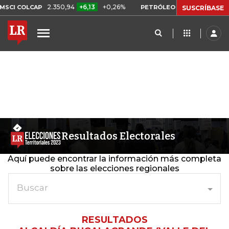
2.350,94
+6,13
+0,26%
US$ 78,01
U
CI COLCAP
PETRÓLEO WTI
SUSCRÍBASE
Resultados Electorales
Aquí puede encontrar la información más completa
sobre las elecciones regionales
Buscar
RESULTADOS