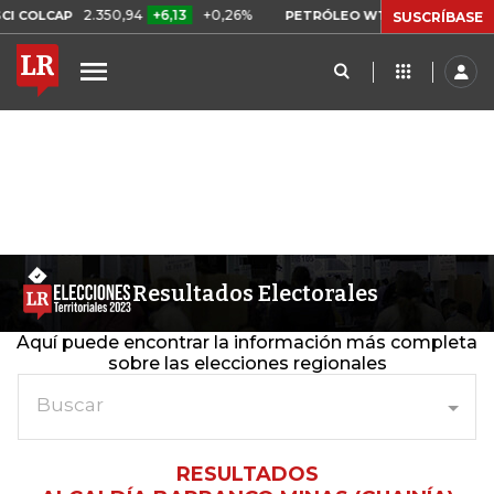
2.350,94
+6,13
+0,26%
US$ 78,01
US$ 
 COLCAP
PETRÓLEO WTI
SUSCRÍBASE
Resultados Electorales
Aquí puede encontrar la información más completa
sobre las elecciones regionales
Buscar
RESULTADOS