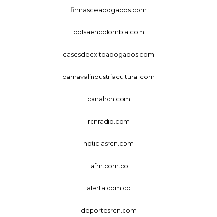
firmasdeabogados.com
bolsaencolombia.com
casosdeexitoabogados.com
carnavalindustriacultural.com
canalrcn.com
rcnradio.com
noticiasrcn.com
lafm.com.co
alerta.com.co
deportesrcn.com