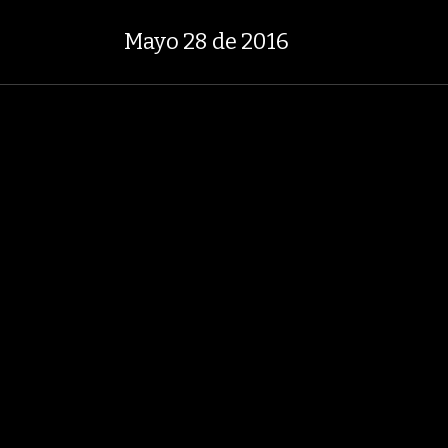
53,81
+2,19%
29,66%
+0,87%
TASA DE USURA CRÉDITO CONSUMO
Mayo 28 de 2016
LOBOECONOMÍA
AGRONEGOCIOS
ANÁLISIS
ASUNTOS LEGALES
RNO NACIONAL
GRUPO ARGOS
ODINSA
HOGAR
GRUPO NUTRESA
A
EDICIÓN IMPRESA
Mayo 28 de 2016
32 Fotos