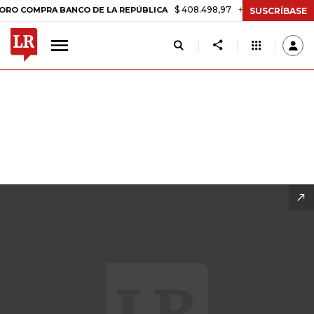
$ 408.498,97
+$ 8.753,81
+2,19%
O DE LA REPÚBLICA
TASA DE U
SUSCRÍBASE