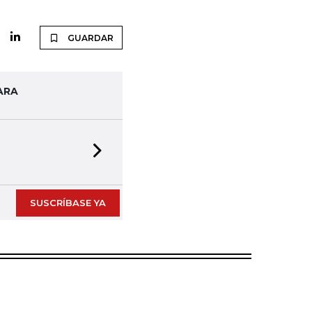
GUARDAR
ARA
Next slide
SUSCRÍBASE YA