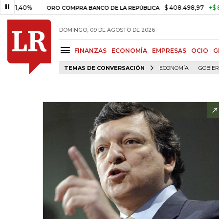
40%
$ 408.498,97
+$ 8.753,81
ORO COMPRA BANCO DE LA REPÚBLICA
DOMINGO, 09 DE AGOSTO DE 2026
FINANZAS
ECONOMÍA
EMPRESAS
OCIO
G
TEMAS DE CONVERSACIÓN
ECONOMÍA
GOBIE