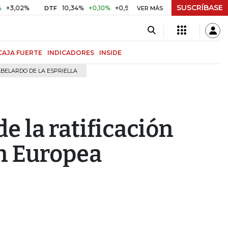
SUSCRÍBASE
2%
10,34%
+0,10%
+0,98%
$ 417,01
+$ 0,05
+0,01%
DTF
UVR
VER MÁS
CAJA FUERTE
INDICADORES
INSIDE
BELARDO DE LA ESPRIELLA
e la ratificación
ón Europea