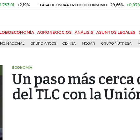
+2,19%
29,66%
+0,87%
+3,0
TASA DE USURA CRÉDITO CONSUMO
LOBOECONOMÍA
AGRONEGOCIOS
ANÁLISIS
ASUNTOS LEGALES
RNO NACIONAL
GRUPO ARGOS
ODINSA
HOGAR
GRUPO NUTRESA
A
ECONOMÍA
Un paso más cerca d
del TLC con la Uni