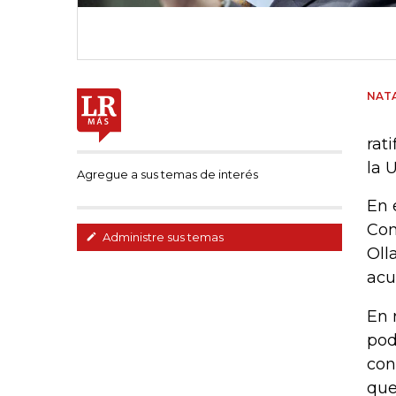
NATA
rat
la 
Agregue a sus temas de interés
En 
Com
Administre sus temas
Oll
acu
En 
pod
con
que