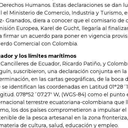
 Derechos Humanos. Estas declaraciones se dan lu
il el Ministerio de Comercio, Industria y Turismo,
z- Granados, diera a conocer que el comisario de 
isión Europea, Karel de Gucht, llegaría al finaliza
a firmar un acuerdo para poner en vigencia provis
erdo Comercial con Colombia.
ador y los límites marítimos
 Cancilleres de Ecuador, Ricardo Patiño, y Colomb
guín, suscribieron, una declaración conjunta en la 
erminación, en las cartas geográficas, de la boca de
 se identifican las coordenadas en Latitud 01°28´1
gitud. 078°52´07.27' W, (WGS-84) como el punto e
ernacional terrestre ecuatoriana-colombiana que ll
mo, los dos países comprometieron a impulsar el 
tenible de la pesca artesanal en la zona fronteriza
materia de cultura, salud, educación y empleo.