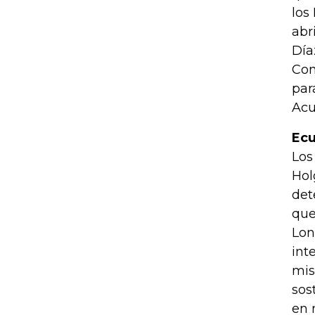
los
abr
Día
Com
par
Acu
Ecu
Los
Hol
det
que
Lon
int
mis
sos
en 