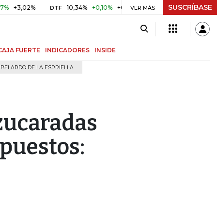
SUSCRÍBASE
3,02%
10,34%
+0,10%
+0,98%
$ 417,01
+$ 0,05
+0,
DTF
VER MÁS
UVR
CAJA FUERTE
INDICADORES
INSIDE
BELARDO DE LA ESPRIELLA
zucaradas
puestos: