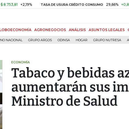
3,81
+2,19%
29,66%
+0,87%
+
TASA DE USURA CRÉDITO CONSUMO
LOBOECONOMÍA
AGRONEGOCIOS
ANÁLISIS
ASUNTOS LEGALES
RNO NACIONAL
GRUPO ARGOS
ODINSA
HOGAR
GRUPO NUTRESA
A
ECONOMÍA
Tabaco y bebidas a
aumentarán sus im
Ministro de Salud