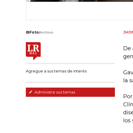
Foto:
Archivo
JHON
De 
gen
Agregue a sus temas de interés
Gav
la 
Administre sus temas
Por
Clí
dis
los