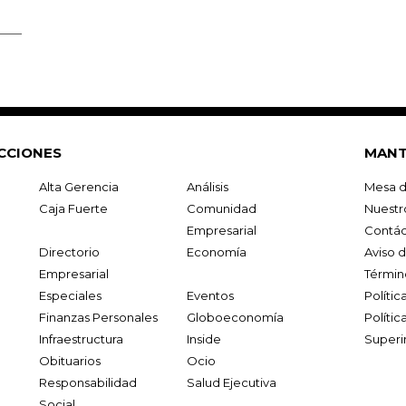
CCIONES
MANT
Alta Gerencia
Análisis
Mesa d
Caja Fuerte
Comunidad
Nuestr
Empresarial
Contác
Directorio
Economía
Aviso 
Empresarial
Términ
Especiales
Eventos
Políti
Finanzas Personales
Globoeconomía
Polític
Infraestructura
Inside
Superi
Obituarios
Ocio
Responsabilidad
Salud Ejecutiva
Social