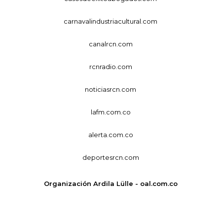
carnavalindustriacultural.com
canalrcn.com
rcnradio.com
noticiasrcn.com
lafm.com.co
alerta.com.co
deportesrcn.com
Organización Ardila Lülle - oal.com.co