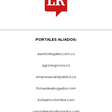
PORTALES ALIADOS:
asuntoslegales.com.co
agronegocios.co
empresas.larepublica.co
firmasdeabogados.com
bolsaencolombia.com
casosdeexitoabogados.com