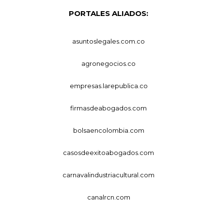
PORTALES ALIADOS:
asuntoslegales.com.co
agronegocios.co
empresas.larepublica.co
firmasdeabogados.com
bolsaencolombia.com
casosdeexitoabogados.com
carnavalindustriacultural.com
canalrcn.com