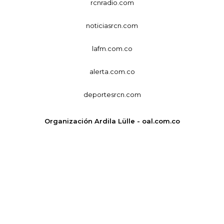
rcnradio.com
noticiasrcn.com
lafm.com.co
alerta.com.co
deportesrcn.com
Organización Ardila Lülle - oal.com.co