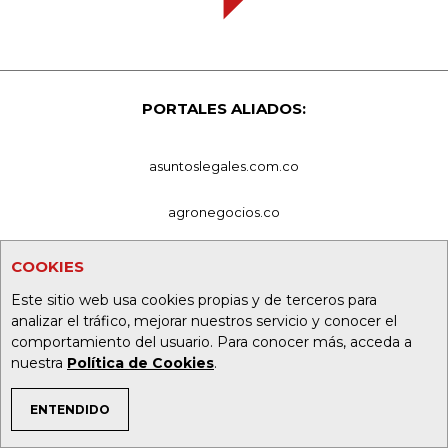
PORTALES ALIADOS:
asuntoslegales.com.co
agronegocios.co
empresas.larepublica.co
COOKIES
Este sitio web usa cookies propias y de terceros para
firmasdeabogados.com
analizar el tráfico, mejorar nuestros servicio y conocer el
comportamiento del usuario. Para conocer más, acceda a
bolsaencolombia.com
nuestra
Política de Cookies
.
casosdeexitoabogados.com
ENTENDIDO
TEMAS DE INTERÉS
carnavalindustriacultural.com