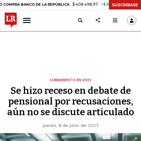
$ 408.498,97
+$ 8.753,81
+2,19%
ANCO DE LA REPÚBLICA
TASA DE
SUSCRÍBASE
CUBRIMIENTO EN VIVO
Se hizo receso en debate de
pensional por recusaciones,
aún no se discute articulado
jueves, 8 de junio de 2023