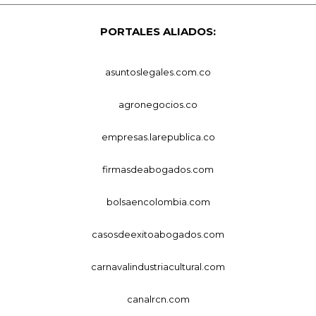
PORTALES ALIADOS:
asuntoslegales.com.co
agronegocios.co
empresas.larepublica.co
firmasdeabogados.com
bolsaencolombia.com
casosdeexitoabogados.com
carnavalindustriacultural.com
canalrcn.com