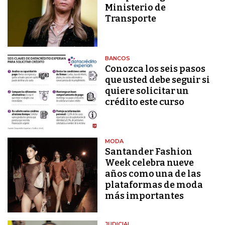
Ministerio de
Transporte
BANCOS
Conozca los seis pasos
que usted debe seguir si
quiere solicitar un
crédito este curso
MODA
Santander Fashion
Week celebra nueve
años como una de las
plataformas de moda
más importantes
JUDICIAL