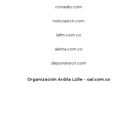
rcnradio.com
noticiasrcn.com
lafm.com.co
alerta.com.co
deportesrcn.com
Organización Ardila Lülle - oal.com.co