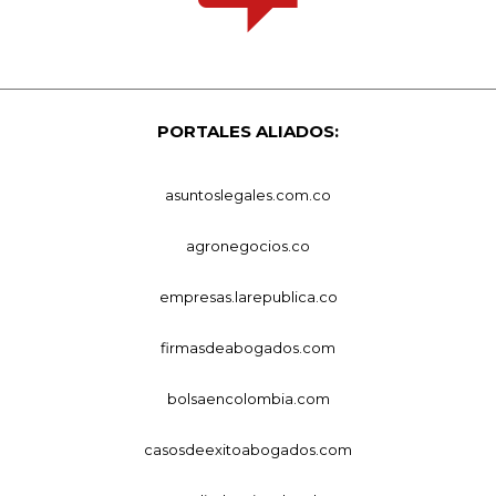
PORTALES ALIADOS:
asuntoslegales.com.co
agronegocios.co
empresas.larepublica.co
firmasdeabogados.com
bolsaencolombia.com
casosdeexitoabogados.com