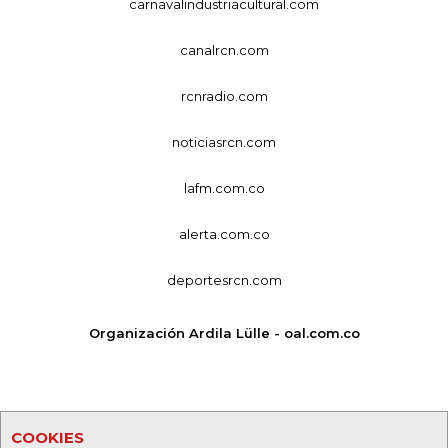
carnavalindustriacultural.com
canalrcn.com
rcnradio.com
noticiasrcn.com
lafm.com.co
alerta.com.co
deportesrcn.com
Organización Ardila Lülle - oal.com.co
COOKIES