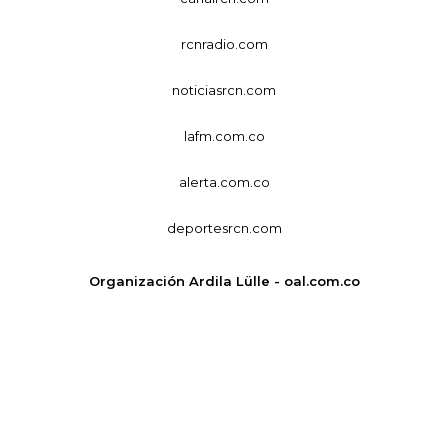
rcnradio.com
noticiasrcn.com
lafm.com.co
alerta.com.co
deportesrcn.com
Organización Ardila Lülle - oal.com.co