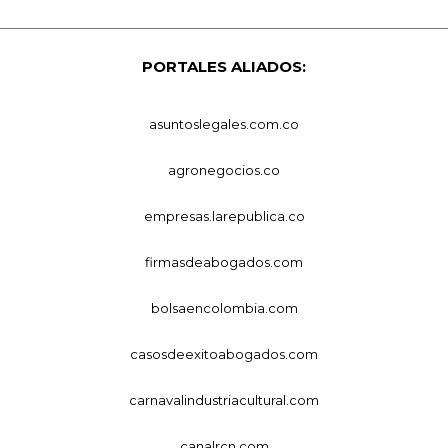
PORTALES ALIADOS:
asuntoslegales.com.co
agronegocios.co
empresas.larepublica.co
firmasdeabogados.com
bolsaencolombia.com
casosdeexitoabogados.com
carnavalindustriacultural.com
canalrcn.com