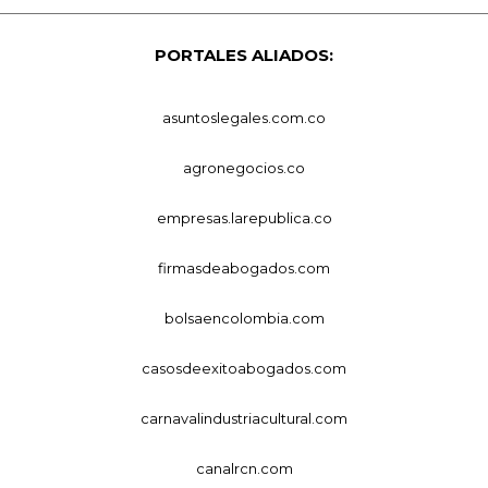
PORTALES ALIADOS:
asuntoslegales.com.co
agronegocios.co
empresas.larepublica.co
firmasdeabogados.com
bolsaencolombia.com
casosdeexitoabogados.com
carnavalindustriacultural.com
canalrcn.com