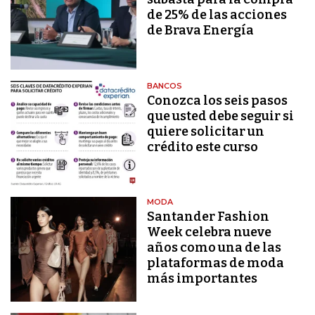
de 25% de las acciones
de Brava Energía
BANCOS
Conozca los seis pasos
que usted debe seguir si
quiere solicitar un
crédito este curso
MODA
Santander Fashion
Week celebra nueve
años como una de las
plataformas de moda
más importantes