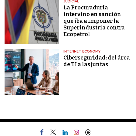
JUDICIAL
La Procuraduría
intervino en sanción
que iba a imponer la
Superindustria contra
Ecopetrol
INTERNET ECONOMY
Ciberseguridad: del área
de TI a las juntas