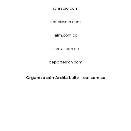
rcnradio.com
noticiasrcn.com
lafm.com.co
alerta.com.co
deportesrcn.com
Organización Ardila Lülle - oal.com.co