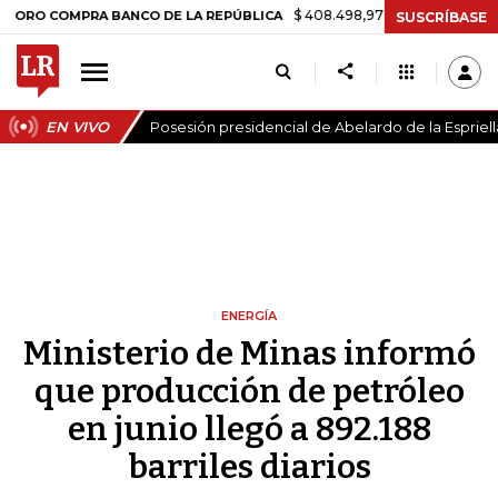
$ 408.498,97
+$ 8.753,81
+2,19%
 COMPRA BANCO DE LA REPÚBLICA
SUSCRÍBASE
EN VIVO
Posesión presidencial de Abelardo de la Espriell
ENERGÍA
Ministerio de Minas informó
que producción de petróleo
en junio llegó a 892.188
barriles diarios