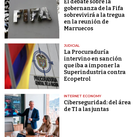
El debate sobre la
gobernanza de la Fifa
sobrevivirá a la tregua
en la reunión de
Marruecos
JUDICIAL
La Procuraduría
intervino en sanción
que iba a imponer la
Superindustria contra
Ecopetrol
INTERNET ECONOMY
Ciberseguridad: del área
de TI a las juntas