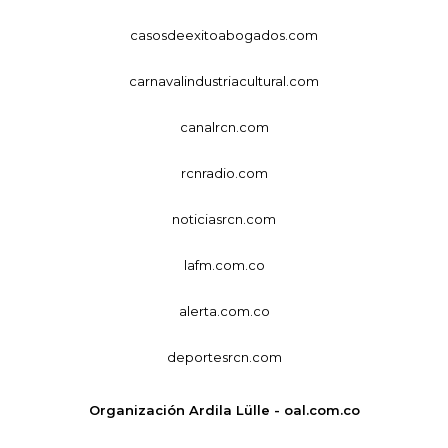
casosdeexitoabogados.com
carnavalindustriacultural.com
canalrcn.com
rcnradio.com
noticiasrcn.com
lafm.com.co
alerta.com.co
deportesrcn.com
Organización Ardila Lülle - oal.com.co