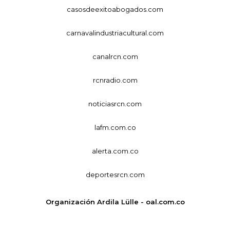
casosdeexitoabogados.com
carnavalindustriacultural.com
canalrcn.com
rcnradio.com
noticiasrcn.com
lafm.com.co
alerta.com.co
deportesrcn.com
Organización Ardila Lülle - oal.com.co