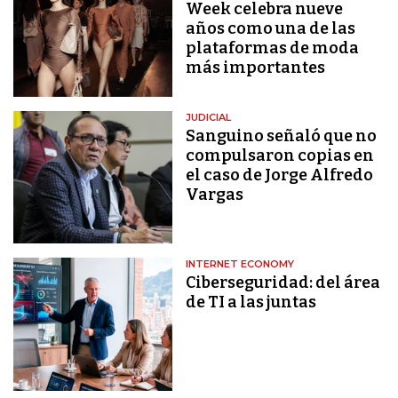
Week celebra nueve
años como una de las
plataformas de moda
más importantes
JUDICIAL
Sanguino señaló que no
compulsaron copias en
el caso de Jorge Alfredo
Vargas
INTERNET ECONOMY
Ciberseguridad: del área
de TI a las juntas