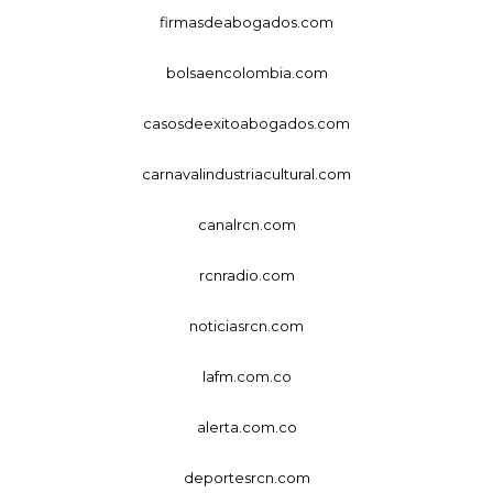
firmasdeabogados.com
bolsaencolombia.com
casosdeexitoabogados.com
carnavalindustriacultural.com
canalrcn.com
rcnradio.com
noticiasrcn.com
lafm.com.co
alerta.com.co
deportesrcn.com