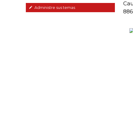
Cau
Administre sus temas
886