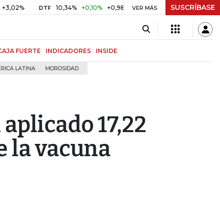
SUSCRÍBASE
10,34%
+0,10%
+0,98%
$ 416,86
+$ 0,05
+0,01%
DTF
UVR
VER MÁS
CAJA FUERTE
INDICADORES
INSIDE
RICA LATINA
MOROSIDAD
aplicado 17,22
e la vacuna