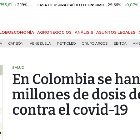
2,19%
29,66%
+0,87%
+3,02%
TASA DE USURA CRÉDITO CONSUMO
LOBOECONOMÍA
AGRONEGOCIOS
ANÁLISIS
ASUNTOS LEGALES
ÍA
CARBÓN
VENEZUELA
PETRÓLEO
GRUPO ARGOS
EBITDA
AMÉ
SALUD
En Colombia se han 
millones de dosis d
contra el covid-19