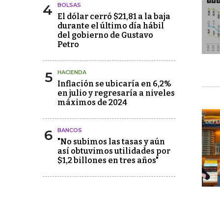
4
BOLSAS
El dólar cerró $21,81 a la baja
durante el último día hábil
del gobierno de Gustavo
Petro
5
HACIENDA
Inflación se ubicaría en 6,2%
en julio y regresaría a niveles
máximos de 2024
6
BANCOS
"No subimos las tasas y aún
así obtuvimos utilidades por
$1,2 billones en tres años"