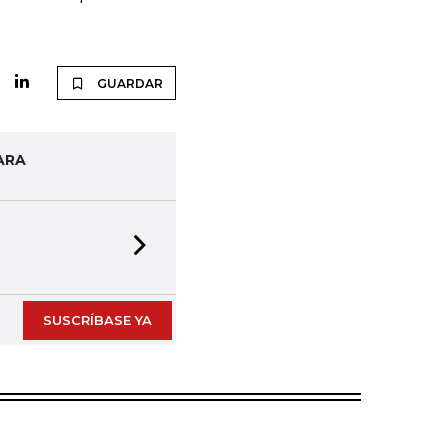
GUARDAR
ARA
Next slide
SUSCRÍBASE YA