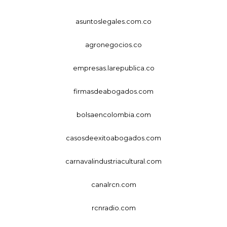
asuntoslegales.com.co
agronegocios.co
empresas.larepublica.co
firmasdeabogados.com
bolsaencolombia.com
casosdeexitoabogados.com
carnavalindustriacultural.com
canalrcn.com
rcnradio.com