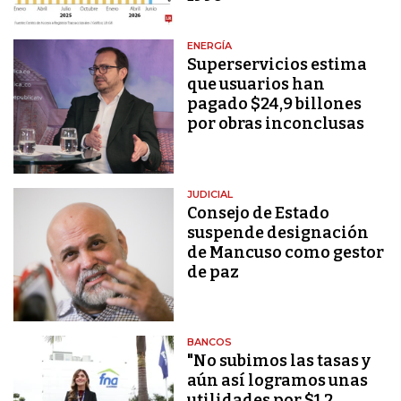
ENERGÍA
Superservicios estima
que usuarios han
pagado $24,9 billones
por obras inconclusas
JUDICIAL
Consejo de Estado
suspende designación
de Mancuso como gestor
de paz
BANCOS
"No subimos las tasas y
aún así logramos unas
utilidades por $1,2