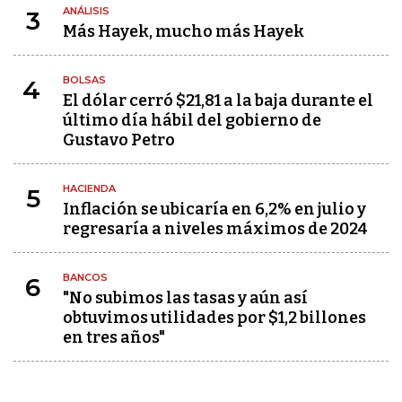
ANÁLISIS
3
Más Hayek, mucho más Hayek
BOLSAS
4
El dólar cerró $21,81 a la baja durante el
último día hábil del gobierno de
Gustavo Petro
HACIENDA
5
Inflación se ubicaría en 6,2% en julio y
regresaría a niveles máximos de 2024
BANCOS
6
"No subimos las tasas y aún así
obtuvimos utilidades por $1,2 billones
en tres años"