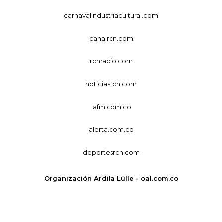
carnavalindustriacultural.com
canalrcn.com
rcnradio.com
noticiasrcn.com
lafm.com.co
alerta.com.co
deportesrcn.com
Organización Ardila Lülle - oal.com.co