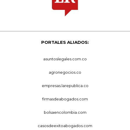
PORTALES ALIADOS:
asuntoslegales.com.co
agronegocios.co
empresas.larepublica.co
firmasdeabogados.com
bolsaencolombia.com
casosdeexitoabogados.com