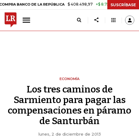
$ 408.498,97
+$ 8.753,81
+2,19%
ANCO DE LA REPÚBLICA
TASA D
SUSCRÍBASE
ECONOMÍA
Los tres caminos de
Sarmiento para pagar las
compensaciones en páramo
de Santurbán
lunes, 2 de diciembre de 2013