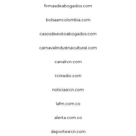
firmasdeabogados.com
bolsaencolombia.com
casosdeexitoabogados.com
carnavalindustriacultural.com
canalrcn.com
rcnradio.com
noticiasrcn.com
lafm.com.co
alerta.com.co
deportesrcn.com