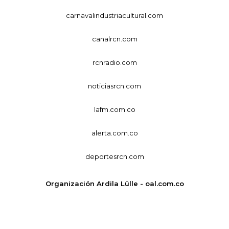
carnavalindustriacultural.com
canalrcn.com
rcnradio.com
noticiasrcn.com
lafm.com.co
alerta.com.co
deportesrcn.com
Organización Ardila Lülle - oal.com.co