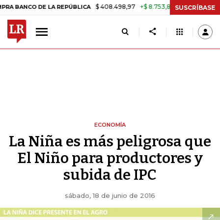
$ 408.498,97
+$ 8.753,81
+2,19%
CO DE LA REPÚBLICA
TASA DE U
SUSCRÍBASE
ECONOMÍA
La Niña es más peligrosa que
El Niño para productores y
subida de IPC
sábado, 18 de junio de 2016