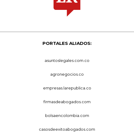
PORTALES ALIADOS:
asuntoslegales.com.co
agronegocios.co
empresas.larepublica.co
firmasdeabogados.com
bolsaencolombia.com
casosdeexitoabogados.com