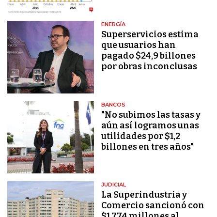
ENERGÍA
Superservicios estima
que usuarios han
pagado $24,9 billones
por obras inconclusas
BANCOS
"No subimos las tasas y
aún así logramos unas
utilidades por $1,2
billones en tres años"
JUDICIAL
La Superindustria y
Comercio sancionó con
$1.774 millones al