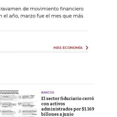
 gravamen de movimiento financiero
 en el año, marzo fue el mes que más
MÁS ECONOMÍA
BANCOS
El sector fiduciario cerró
con activos
administrados por $1.169
billones a junio