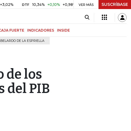
SUSCRÍBASE
%
10,34%
+0,10%
+0,98%
$ 416,96
+$ 0,05
+0,01%
DTF
UVR
VER MÁS
CAJA FUERTE
INDICADORES
INSIDE
BELARDO DE LA ESPRIELLA
o de los
s del PIB