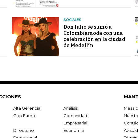
SOCIALES
Don Julio se sumó a
Colombiamoda con una
celebración en la ciudad
de Medellín
CCIONES
MANT
Alta Gerencia
Análisis
Mesa d
Caja Fuerte
Comunidad
Nuestr
Empresarial
Contác
Directorio
Economía
Aviso 
Empresarial
Términ