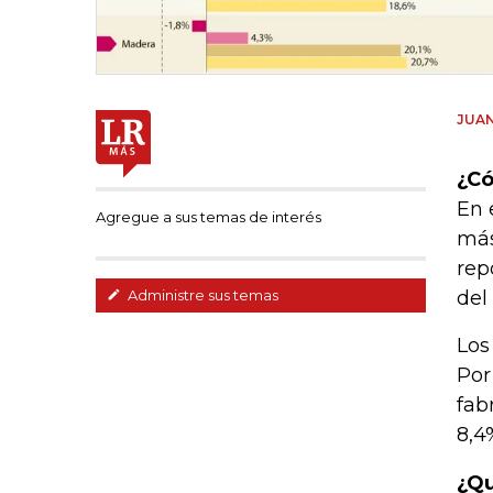
JUAN
¿Có
En 
Agregue a sus temas de interés
más
rep
del
Administre sus temas
Los
Por
fab
8,4
¿Qu