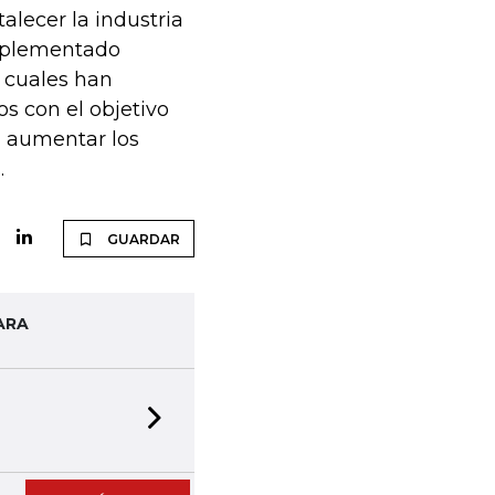
alecer la industria
mplementado
s cuales han
 con el objetivo
a aumentar los
.
GUARDAR
ARA
Next slide