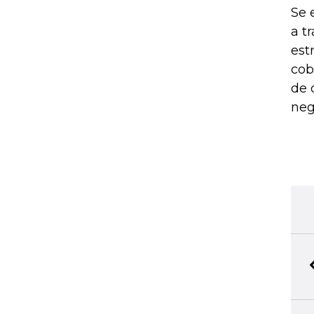
Se 
a t
est
cob
de 
neg