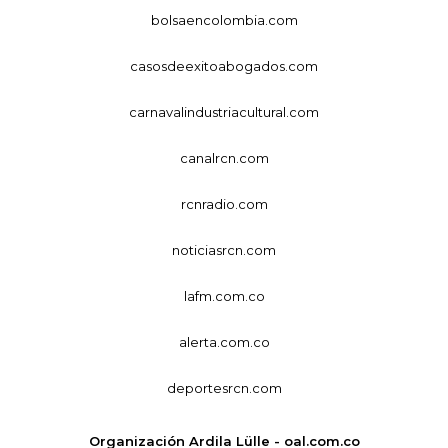
bolsaencolombia.com
casosdeexitoabogados.com
carnavalindustriacultural.com
canalrcn.com
rcnradio.com
noticiasrcn.com
lafm.com.co
alerta.com.co
deportesrcn.com
Organización Ardila Lülle - oal.com.co