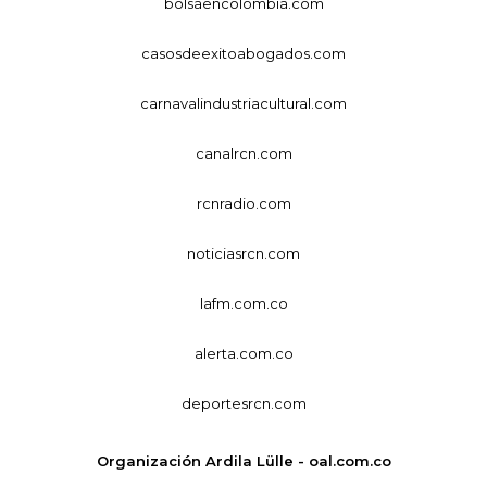
bolsaencolombia.com
casosdeexitoabogados.com
carnavalindustriacultural.com
canalrcn.com
rcnradio.com
noticiasrcn.com
lafm.com.co
alerta.com.co
deportesrcn.com
Organización Ardila Lülle - oal.com.co