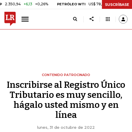
,94
+6,13
+0,26%
US$ 78,18
US$ 0,17
+0,22%
PETRÓLEO WTI
SUSCRÍBASE
CONTENIDO PATROCINADO
Inscribirse al Registro Único
Tributario es muy sencillo,
hágalo usted mismo y en
línea
lunes, 31 de octubre de 2022