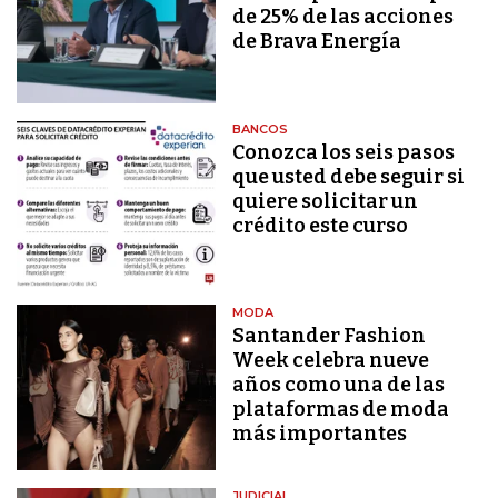
de 25% de las acciones
de Brava Energía
BANCOS
Conozca los seis pasos
que usted debe seguir si
quiere solicitar un
crédito este curso
MODA
Santander Fashion
Week celebra nueve
años como una de las
plataformas de moda
más importantes
JUDICIAL