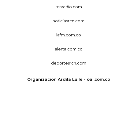
rcnradio.com
noticiasrcn.com
lafm.com.co
alerta.com.co
deportesrcn.com
Organización Ardila Lülle - oal.com.co