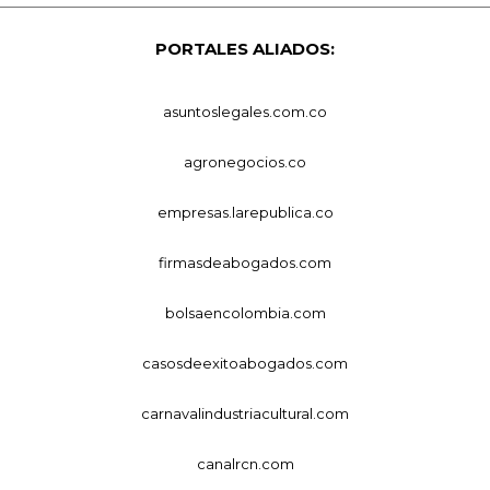
PORTALES ALIADOS:
asuntoslegales.com.co
agronegocios.co
empresas.larepublica.co
firmasdeabogados.com
bolsaencolombia.com
casosdeexitoabogados.com
carnavalindustriacultural.com
canalrcn.com