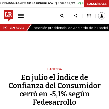
$ 408.498,97
+$ 8.753,81
+2,19%
RA BANCO DE LA REPÚBLICA
TA
SUSCRÍBASE
EN VIVO
Posesión presidencial de Abelardo de la Espriell
HACIENDA
En julio el Índice de
Confianza del Consumidor
cerró en -5,1% según
Fedesarrollo