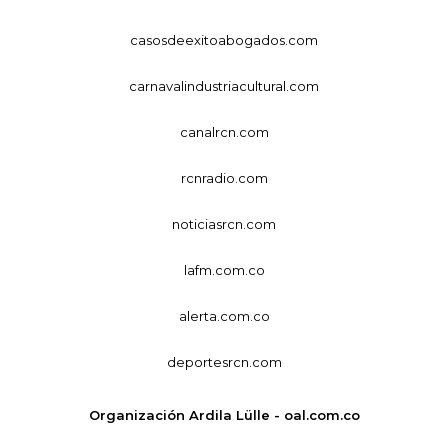
casosdeexitoabogados.com
carnavalindustriacultural.com
canalrcn.com
rcnradio.com
noticiasrcn.com
lafm.com.co
alerta.com.co
deportesrcn.com
Organización Ardila Lülle - oal.com.co