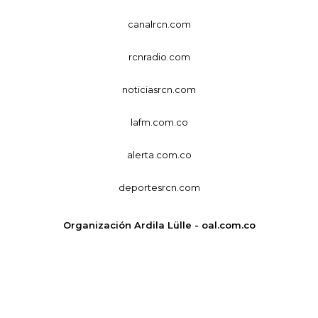
canalrcn.com
rcnradio.com
noticiasrcn.com
lafm.com.co
alerta.com.co
deportesrcn.com
Organización Ardila Lülle - oal.com.co