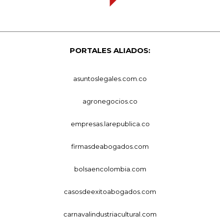
PORTALES ALIADOS:
asuntoslegales.com.co
agronegocios.co
empresas.larepublica.co
firmasdeabogados.com
bolsaencolombia.com
casosdeexitoabogados.com
carnavalindustriacultural.com