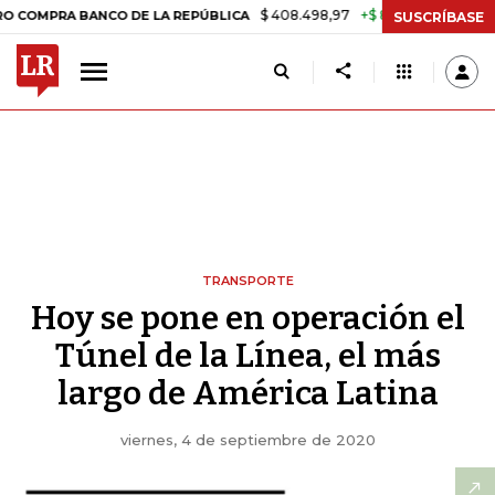
$ 408.498,97
+$ 8.753,81
+2,19%
RA BANCO DE LA REPÚBLICA
TAS
SUSCRÍBASE
TRANSPORTE
Hoy se pone en operación el
Túnel de la Línea, el más
largo de América Latina
viernes, 4 de septiembre de 2020