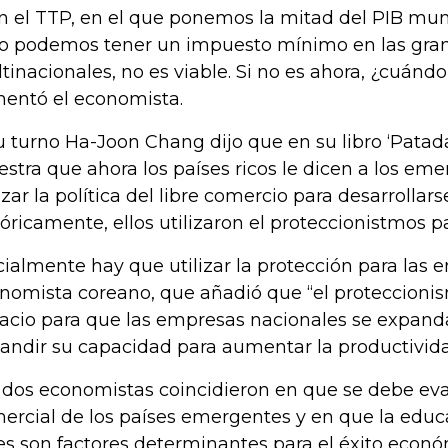
n el TTP, en el que ponemos la mitad del PIB mun
no podemos tener un impuesto mínimo en las gra
tinacionales, no es viable. Si no es ahora, ¿cuándo
entó el economista.
u turno Ha-Joon Chang dijo que en su libro ‘Patada 
stra que ahora los países ricos le dicen a los e
lizar la política del libre comercio para desarrollars
tóricamente, ellos utilizaron el proteccionistmos pa
icialmente hay que utilizar la protección para las e
nomista coreano, que añadió que “el proteccioni
acio para que las empresas nacionales se expand
andir su capacidad para aumentar la productivida
 dos economistas coincidieron en que se debe eval
ercial de los países emergentes y en que la educa
tes son factores determinantes para el éxito econó