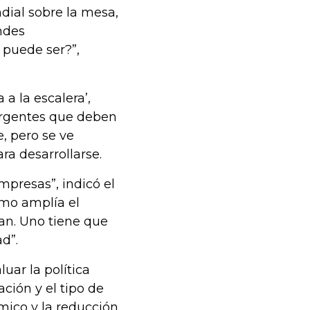
dial sobre la mesa,
ndes
 puede ser?”,
a la escalera’,
mergentes que deben
e, pero se ve
ra desarrollarse.
mpresas”, indicó el
smo amplía el
an. Uno tiene que
d”.
uar la política
ción y el tipo de
mico y la reducción