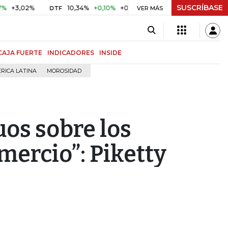
SUSCRÍBASE
2%
10,34%
+0,10%
+0,98%
$ 416,86
+$ 0,05
+0,01%
DTF
UVR
VER MÁS
CAJA FUERTE
INDICADORES
INSIDE
RICA LATINA
MOROSIDAD
os sobre los
mercio”: Piketty