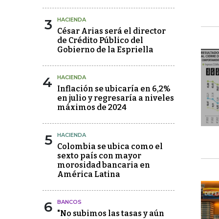
3
HACIENDA
César Arias será el director
de Crédito Público del
Gobierno de la Espriella
4
HACIENDA
Inflación se ubicaría en 6,2%
en julio y regresaría a niveles
máximos de 2024
5
HACIENDA
Colombia se ubica como el
sexto país con mayor
morosidad bancaria en
América Latina
6
BANCOS
"No subimos las tasas y aún