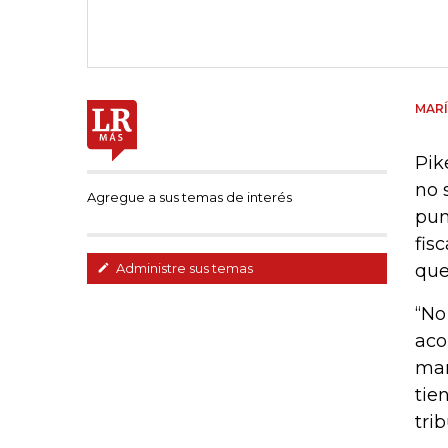
MARÍ
Pik
no 
Agregue a sus temas de interés
pun
fis
que
Administre sus temas
“No
aco
man
tie
tri