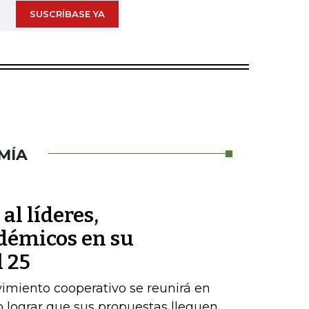
SUSCRÍBASE YA
MÍA
al líderes,
démicos en su
 25
vimiento cooperativo se reunirá en
 lograr que sus propuestas lleguen