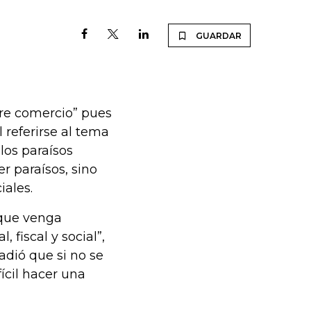
GUARDAR
bre comercio” pues
l referirse al tema
los paraísos
er paraísos, sino
iales.
 que venga
fiscal y social”,
ñadió que si no se
ícil hacer una