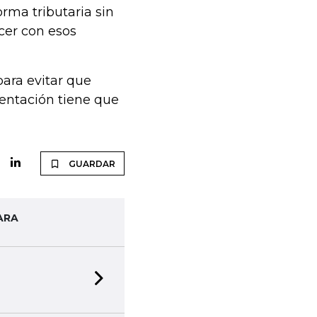
rma tributaria sin
acer con esos
para evitar que
mentación tiene que
GUARDAR
ARA
Next slide