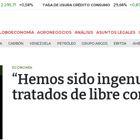
+0,58%
29,66%
+0,87%
+3,0
TASA DE USURA CRÉDITO CONSUMO
LOBOECONOMÍA
AGRONEGOCIOS
ANÁLISIS
ASUNTOS LEGALES
ÍA
CARBÓN
VENEZUELA
PETRÓLEO
GRUPO ARGOS
EBITDA
AMÉ
ECONOMÍA
“Hemos sido ingenu
tratados de libre co