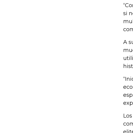
“Co
si 
mul
com
A s
mue
uti
his
“In
eco
esp
exp
Los
com
eli