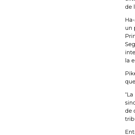
de 
Ha-
un 
Pri
Seg
int
la 
Pik
que
“La
sin
de 
tri
Ent