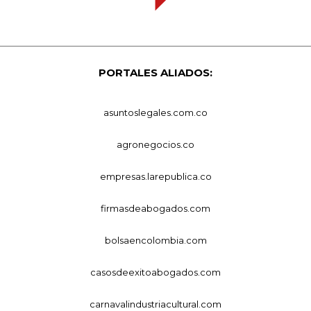
PORTALES ALIADOS:
asuntoslegales.com.co
agronegocios.co
empresas.larepublica.co
firmasdeabogados.com
bolsaencolombia.com
casosdeexitoabogados.com
carnavalindustriacultural.com