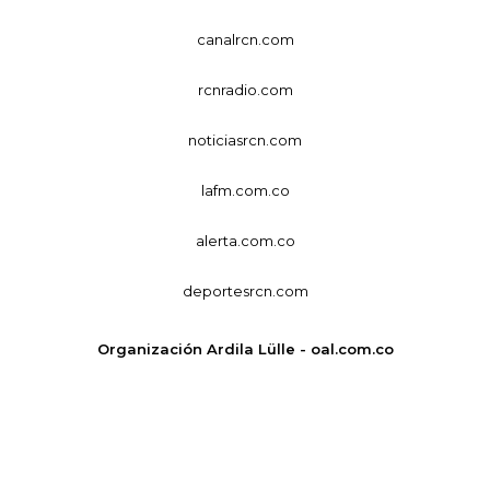
canalrcn.com
rcnradio.com
noticiasrcn.com
lafm.com.co
alerta.com.co
deportesrcn.com
Organización Ardila Lülle - oal.com.co