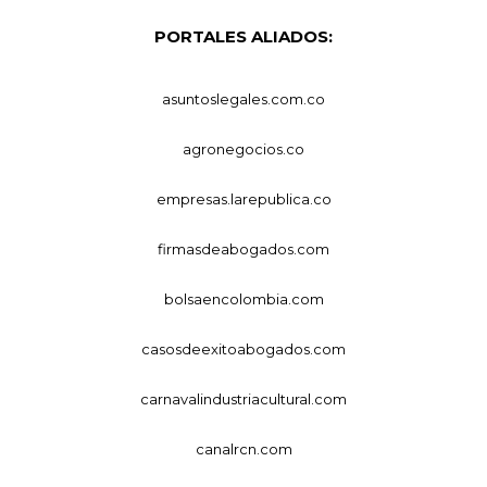
PORTALES ALIADOS:
asuntoslegales.com.co
agronegocios.co
empresas.larepublica.co
firmasdeabogados.com
bolsaencolombia.com
casosdeexitoabogados.com
carnavalindustriacultural.com
canalrcn.com