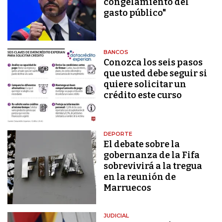
congelamiento del
gasto público"
BANCOS
Conozca los seis pasos
que usted debe seguir si
quiere solicitar un
crédito este curso
DEPORTE
El debate sobre la
gobernanza de la Fifa
sobrevivirá a la tregua
en la reunión de
Marruecos
JUDICIAL