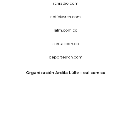
rcnradio.com
noticiasrcn.com
lafm.com.co
alerta.com.co
deportesrcn.com
Organización Ardila Lülle - oal.com.co