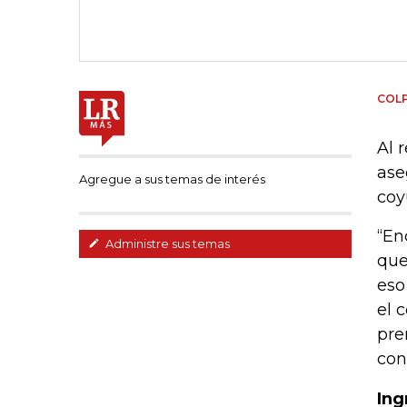
COL
Al 
ase
Agregue a sus temas de interés
coy
“En
Administre sus temas
que
eso
el 
pre
con
Ing