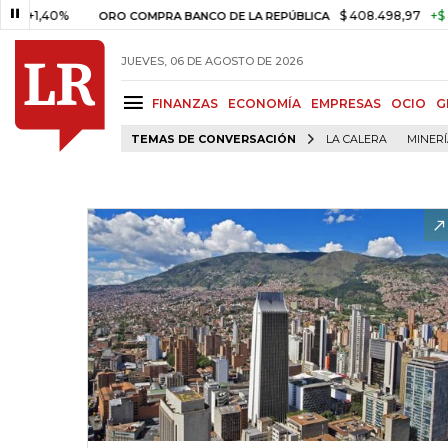
,40%
$ 408.498,97
+$ 8.753,8
ORO COMPRA BANCO DE LA REPÚBLICA
JUEVES, 06 DE AGOSTO DE 2026
FINANZAS
ECONOMÍA
EMPRESAS
OCIO
G
TEMAS DE CONVERSACIÓN
LA CALERA
MINER