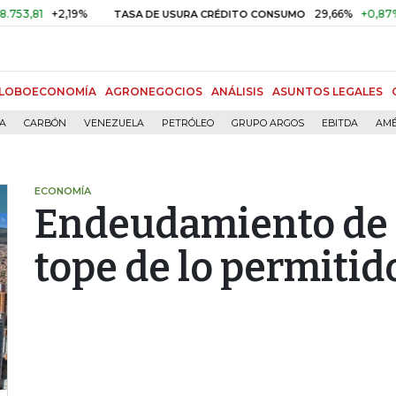
1
+2,19%
29,66%
+0,87%
+3,0
TASA DE USURA CRÉDITO CONSUMO
LOBOECONOMÍA
AGRONEGOCIOS
ANÁLISIS
ASUNTOS LEGALES
ÍA
CARBÓN
VENEZUELA
PETRÓLEO
GRUPO ARGOS
EBITDA
AMÉ
ECONOMÍA
Endeudamiento de M
tope de lo permitido