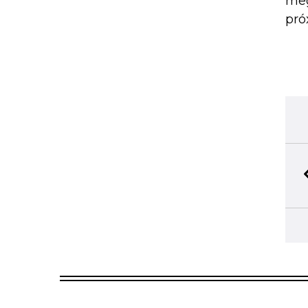
meg
pró