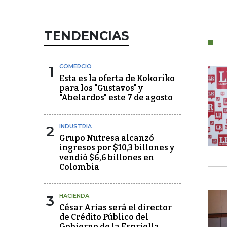
TENDENCIAS
1
COMERCIO
Esta es la oferta de Kokoriko
para los "Gustavos" y
"Abelardos" este 7 de agosto
2
INDUSTRIA
Grupo Nutresa alcanzó
ingresos por $10,3 billones y
vendió $6,6 billones en
Colombia
3
HACIENDA
César Arias será el director
de Crédito Público del
Gobierno de la Espriella