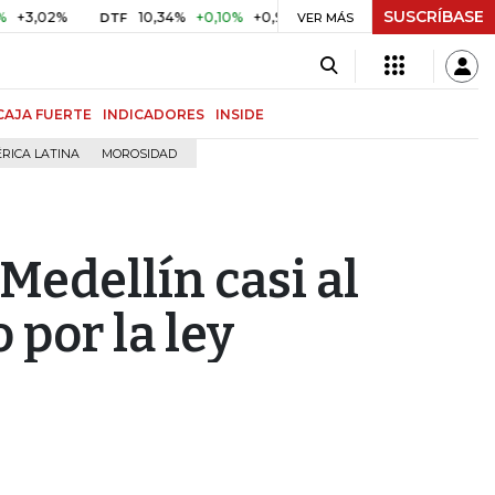
SUSCRÍBASE
2%
10,34%
+0,10%
+0,98%
$ 416,86
+$ 0,05
+0,01%
DTF
UVR
VER MÁS
CAJA FUERTE
INDICADORES
INSIDE
RICA LATINA
MOROSIDAD
edellín casi al
 por la ley