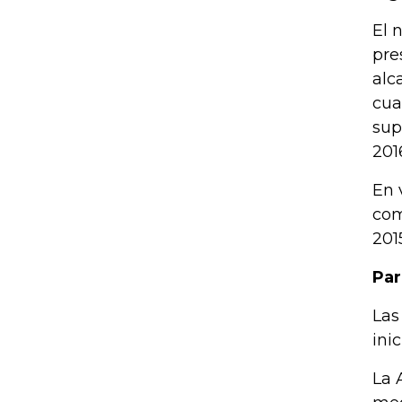
El 
pre
alc
cua
sup
201
En 
com
201
Par
Las
ini
La 