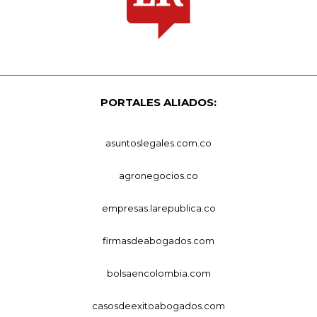
PORTALES ALIADOS:
asuntoslegales.com.co
agronegocios.co
empresas.larepublica.co
firmasdeabogados.com
bolsaencolombia.com
casosdeexitoabogados.com