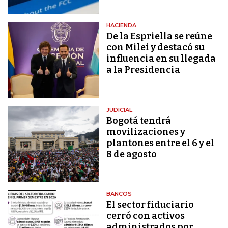
HACIENDA
De la Espriella se reúne
con Milei y destacó su
influencia en su llegada
a la Presidencia
JUDICIAL
Bogotá tendrá
movilizaciones y
plantones entre el 6 y el
8 de agosto
BANCOS
El sector fiduciario
cerró con activos
administrados por