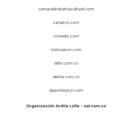
carnavalindustriacultural.com
canalrcn.com
rcnradio.com
noticiasrcn.com
lafm.com.co
alerta.com.co
deportesrcn.com
Organización Ardila Lülle - oal.com.co