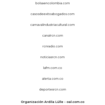
bolsaencolombia.com
casosdeexitoabogados.com
carnavalindustriacultural.com
canalrcn.com
rcnradio.com
noticiasrcn.com
lafm.com.co
alerta.com.co
deportesrcn.com
Organización Ardila Lülle - oal.com.co