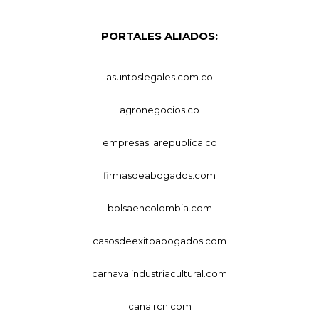
PORTALES ALIADOS:
asuntoslegales.com.co
agronegocios.co
empresas.larepublica.co
firmasdeabogados.com
bolsaencolombia.com
casosdeexitoabogados.com
carnavalindustriacultural.com
canalrcn.com