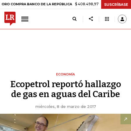
$ 408.498,97
+$ 8.753,81
+2,19%
MPRA BANCO DE LA REPÚBLICA
T
SUSCRÍBASE
ECONOMÍA
Ecopetrol reportó hallazgo
de gas en aguas del Caribe
miércoles, 8 de marzo de 2017