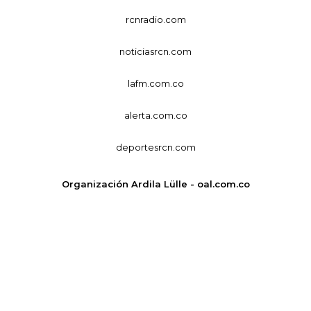
rcnradio.com
noticiasrcn.com
lafm.com.co
alerta.com.co
deportesrcn.com
Organización Ardila Lülle - oal.com.co