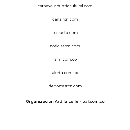
carnavalindustriacultural.com
canalrcn.com
rcnradio.com
noticiasrcn.com
lafm.com.co
alerta.com.co
deportesrcn.com
Organización Ardila Lülle - oal.com.co