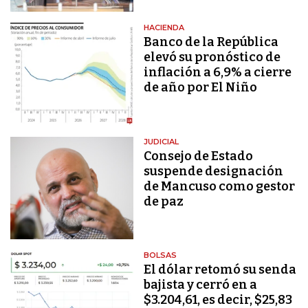
HACIENDA
Banco de la República
elevó su pronóstico de
inflación a 6,9% a cierre
de año por El Niño
JUDICIAL
Consejo de Estado
suspende designación
de Mancuso como gestor
de paz
BOLSAS
El dólar retomó su senda
bajista y cerró en a
$3.204,61, es decir, $25,83