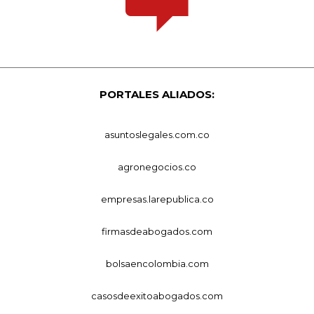
PORTALES ALIADOS:
asuntoslegales.com.co
agronegocios.co
empresas.larepublica.co
firmasdeabogados.com
bolsaencolombia.com
casosdeexitoabogados.com