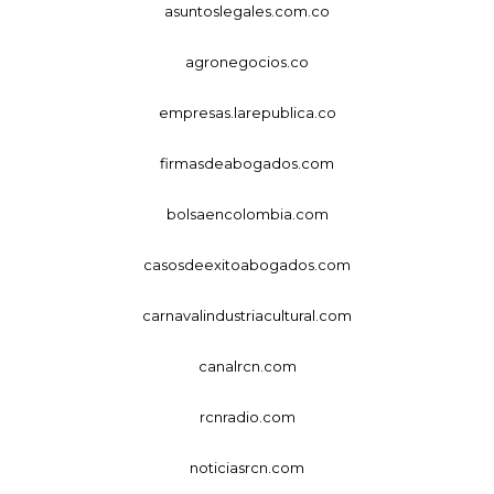
asuntoslegales.com.co
agronegocios.co
empresas.larepublica.co
firmasdeabogados.com
bolsaencolombia.com
casosdeexitoabogados.com
carnavalindustriacultural.com
canalrcn.com
rcnradio.com
noticiasrcn.com