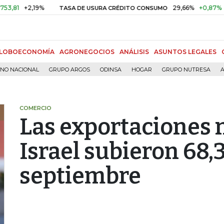
+2,19%
29,66%
+0,87%
+3,02%
TASA DE USURA CRÉDITO CONSUMO
LOBOECONOMÍA
AGRONEGOCIOS
ANÁLISIS
ASUNTOS LEGALES
RNO NACIONAL
GRUPO ARGOS
ODINSA
HOGAR
GRUPO NUTRESA
A
COMERCIO
Las exportaciones 
Israel subieron 68,
septiembre