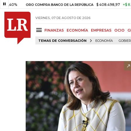
%
$ 408.498,97
+$ 8.753,81
ORO COMPRA BANCO DE LA REPÚBLICA
VIERNES, 07 DE AGOSTO DE 2026
FINANZAS
ECONOMÍA
EMPRESAS
OCIO
G
TEMAS DE CONVERSACIÓN
ECONOMÍA
GOBIE