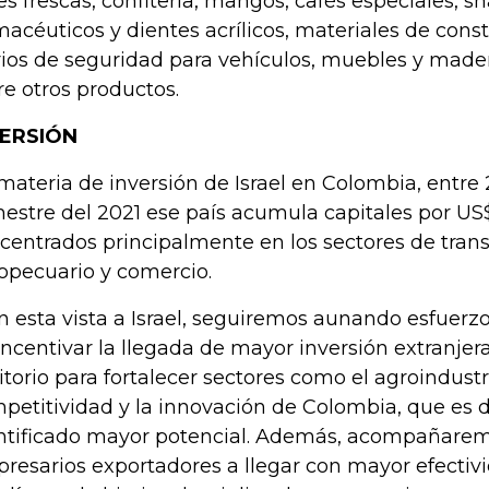
res frescas, confitería, mangos, cafés especiales, s
macéuticos y dientes acrílicos, materiales de const
rios de seguridad para vehículos, muebles y made
re otros productos.
VERSIÓN
materia de inversión de Israel en Colombia, entre 
estre del 2021 ese país acumula capitales por US$
centrados principalmente en los sectores de trans
opecuario y comercio.
n esta vista a Israel, seguiremos aunando esfuerzo
incentivar la llegada de mayor inversión extranjera
ritorio para fortalecer sectores como el agroindust
petitividad y la innovación de Colombia, que es
ntificado mayor potencial. Además, acompañarem
resarios exportadores a llegar con mayor efectiv