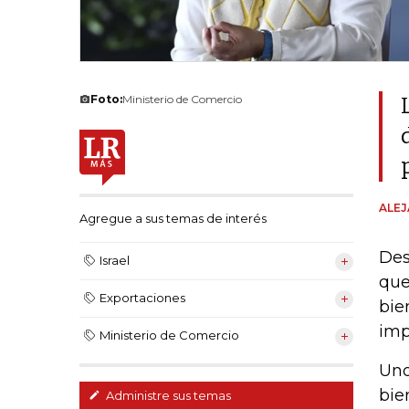
Foto:
Ministerio de Comercio
ALE
Agregue a sus temas de interés
Des
Israel
que
Exportaciones
bie
imp
Ministerio de Comercio
Uno
bie
Administre sus temas