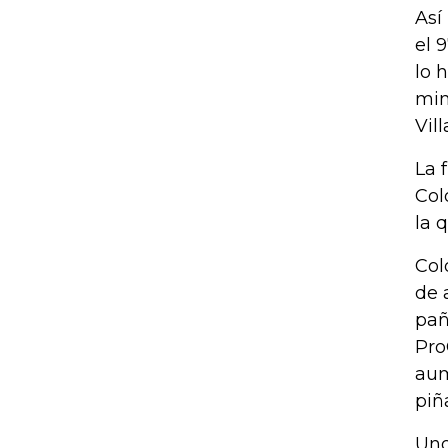
Así
el 
lo 
min
Vill
La 
Col
la 
Col
de 
pañ
Pro
aum
piñ
Uno