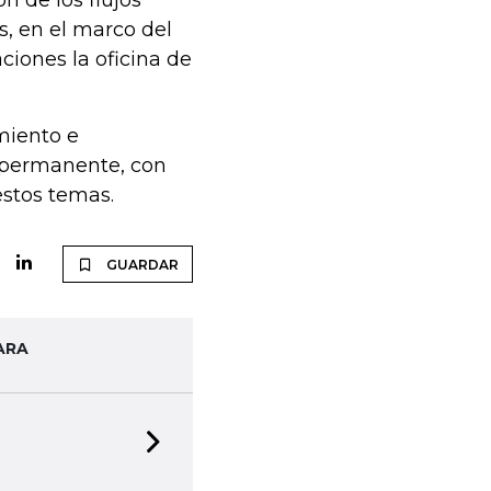
ón de los flujos
s, en el marco del
iones la oficina de
miento e
a permanente, con
estos temas.
GUARDAR
ARA
Next slide