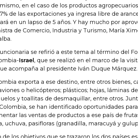
 mismo, en el caso de los productos agropecuarios 
97% de las exportaciones ya ingresa libre de arance
hará en un lapso de 5 años. Y hay mucho por aprove
istra de Comercio, Industria y Turismo, María X
alba.
funcionaria se refirió a este tema al término del 
ombia-
Israel
, que se realizó en el marco de la visita
que acompaña al presidente Iván Duque Márquez.
ombia exporta a ese destino, entre otros bienes, c
aviones o helicópteros; plásticos; hojas, láminas de
uelos y toallitas de desmaquillar, entre otros. Jun
Colombia, se han identificado oportunidades para
entar las ventas de productos a ese país de frut
a, uchuva, pasifloras (granadilla, maracuyá y gulu
 de los objetivos que se trazaron los dos países es 