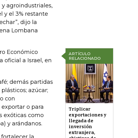
y agroindustriales,
l y el 3% restante
char”, dijo la
imena Lombana
Foro Económico
ARTÍCULO
RELACIONADO
 oficial a Israel, en
afé; demás partidas
 plásticos; azúcar;
to con
 exportar o para
Triplicar
as exóticas como
exportaciones y
llegada de
pa) y arándanos.
inversión
extranjera,
fortalecer la