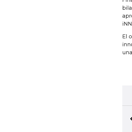
Fin
bil
apr
iNN
El 
inn
una