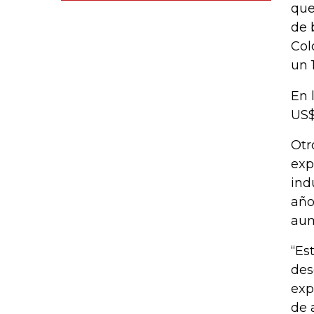
que
de 
Col
un 
En 
US$
Otr
exp
ind
año
aum
“Es
des
exp
de 