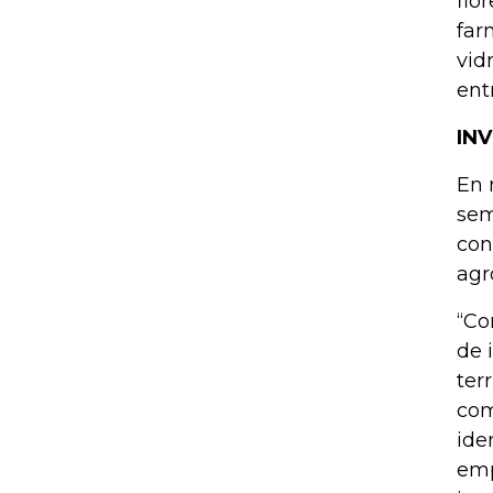
flo
far
vid
ent
IN
En 
sem
con
agr
“Co
de 
ter
com
ide
emp