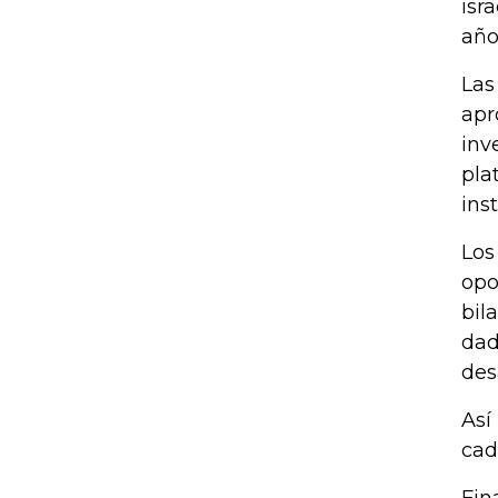
isr
año
Las
apr
inv
pla
ins
Los
opo
bil
dad
des
Así
cad