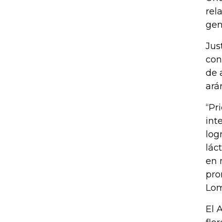
rel
gen
Jus
con
de 
ará
“Pr
int
log
lác
en 
pro
Lo
El 