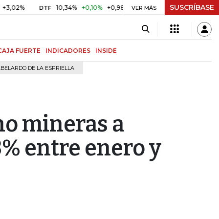
SUSCRÍBASE
10,34%
+0,10%
+0,98%
$ 416,91
+$ 0,05
+0,01%
DTF
UVR
VER MÁS
CAJA FUERTE
INDICADORES
INSIDE
BELARDO DE LA ESPRIELLA
no mineras a
3% entre enero y