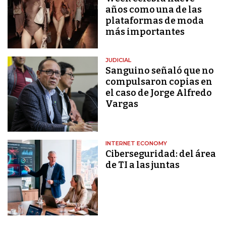
años como una de las
plataformas de moda
más importantes
JUDICIAL
Sanguino señaló que no
compulsaron copias en
el caso de Jorge Alfredo
Vargas
INTERNET ECONOMY
Ciberseguridad: del área
de TI a las juntas