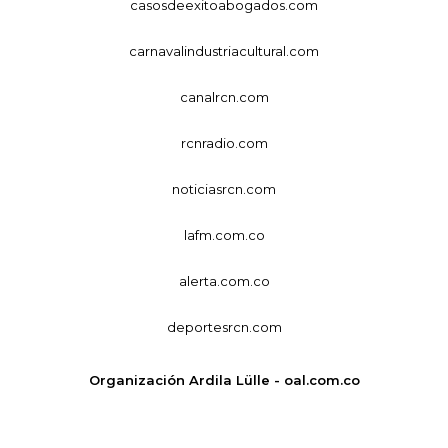
casosdeexitoabogados.com
carnavalindustriacultural.com
canalrcn.com
rcnradio.com
noticiasrcn.com
lafm.com.co
alerta.com.co
deportesrcn.com
Organización Ardila Lülle - oal.com.co