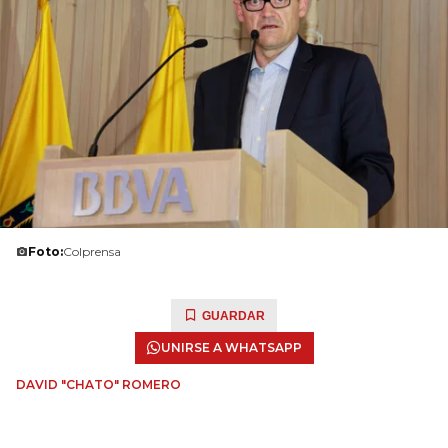
Foto:
Colprensa
GUARDAR
UNIRSE A WHATSAPP
DAVID "CHATO" ROMERO