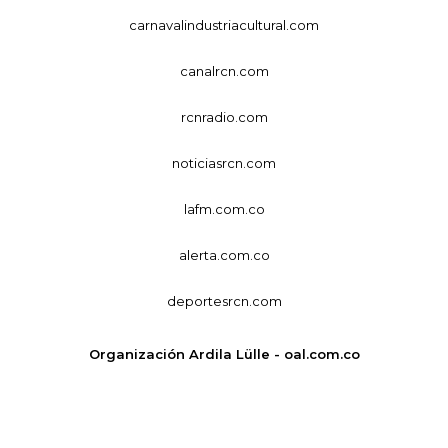
carnavalindustriacultural.com
canalrcn.com
rcnradio.com
noticiasrcn.com
lafm.com.co
alerta.com.co
deportesrcn.com
Organización Ardila Lülle - oal.com.co