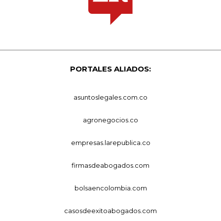
PORTALES ALIADOS:
asuntoslegales.com.co
agronegocios.co
empresas.larepublica.co
firmasdeabogados.com
bolsaencolombia.com
casosdeexitoabogados.com