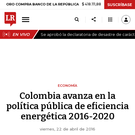
$ 418.111,88
+$ 9.612,91
+2,35%
COMPRA BANCO DE LA REPÚBLICA
T
SUSCRÍBASE
EN VIVO
Se aprobó la declaratoria de desastre de carác
ECONOMÍA
Colombia avanza en la
política pública de eficiencia
energética 2016-2020
viernes, 22 de abril de 2016