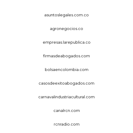
asuntoslegales.com.co
agronegocios.co
empresas.larepublica.co
firmasdeabogados.com
bolsaencolombia.com
casosdeexitoabogados.com
carnavalindustriacultural.com
canalrcn.com
rcnradio.com