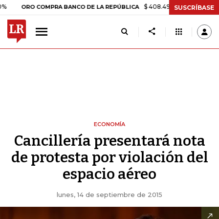
$ 408.498,97
+$ 8.753,81
+2,
ORO COMPRA BANCO DE LA REPÚBLICA
SUSCRÍBASE
ECONOMÍA
Cancillería presentará nota
de protesta por violación del
espacio aéreo
lunes, 14 de septiembre de 2015