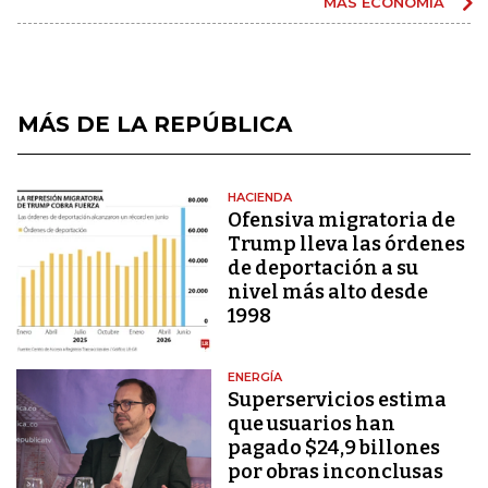
MÁS ECONOMÍA
MÁS DE LA REPÚBLICA
HACIENDA
Ofensiva migratoria de
Trump lleva las órdenes
de deportación a su
nivel más alto desde
1998
ENERGÍA
Superservicios estima
que usuarios han
pagado $24,9 billones
por obras inconclusas