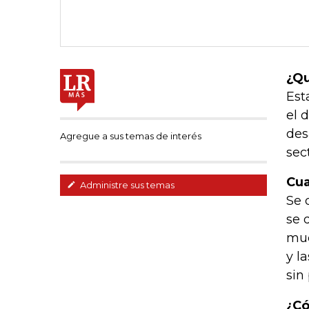
¿Qu
Est
el 
des
Agregue a sus temas de interés
sec
Cua
Administre sus temas
Se 
se 
muc
y l
sin
¿Có