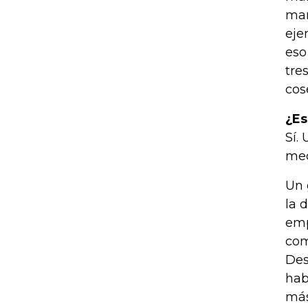
man
eje
eso
tre
cos
¿Es
Sí.
med
Un 
la 
emp
com
Des
hab
más