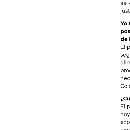
así
jus
Yo 
pos
de 
El 
seg
ali
pro
nec
Col
¿Cu
El 
hoy
exp