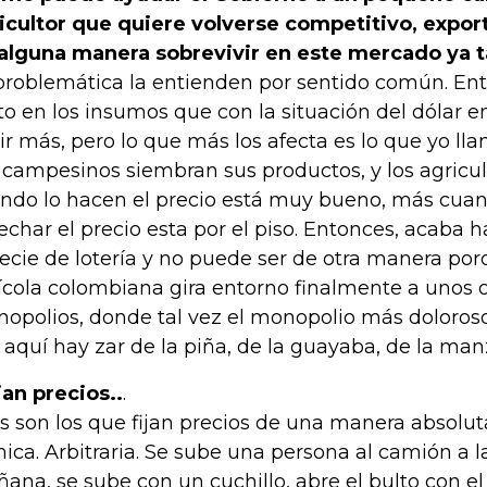
icultor que quiere volverse competitivo, expor
alguna manera sobrevivir en este mercado ya t
problemática la entienden por sentido común. Ent
to en los insumos que con la situación del dólar 
ir más, pero lo que más los afecta es lo que yo llam
 campesinos siembran sus productos, y los agricul
ndo lo hacen el precio está muy bueno, más cua
echar el precio esta por el piso. Entonces, acaba 
ecie de lotería y no puede ser de otra manera po
ícola colombiana gira entorno finalmente a unos o
opolios, donde tal vez el monopolio más doloroso
, aquí hay zar de la piña, de la guayaba, de la ma
ijan precios..
.
os son los que fijan precios de una manera absolu
nica. Arbitraria. Se sube una persona al camión a l
ana, se sube con un cuchillo, abre el bulto con el