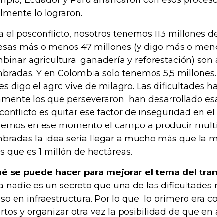
mplo, Ecuador y Perú arrancaron con esos proceso
almente lo lograron.
a el posconflicto, nosotros tenemos 113 millones de
esas más o menos 47 millones (y digo más o men
binar agricultura, ganadería y reforestación) son 
bradas. Y en Colombia solo tenemos 5,5 millones. 
es digo el agro vive de milagro. Las dificultades h
amente los que perseveraron han desarrollado esas
conflicto es quitar ese factor de inseguridad en el
emos en ese momento el campo a producir multip
bradas la idea sería llegar a mucho más que la m
s que es 1 millón de hectáreas.
é se puede hacer para mejorar el tema del tra
a nadie es un secreto que una de las dificultades
aso en infraestructura. Por lo que lo primero era co
rtos y organizar otra vez la posibilidad de que en