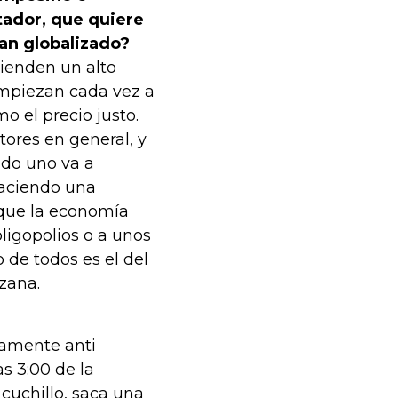
tador, que quiere
an globalizado?
ienden un alto
empiezan cada vez a
o el precio justo.
tores en general, y
ndo uno va a
haciendo una
rque la economía
ligopolios o a unos
 de todos es el del
nzana.
tamente anti
as 3:00 de la
 cuchillo, saca una