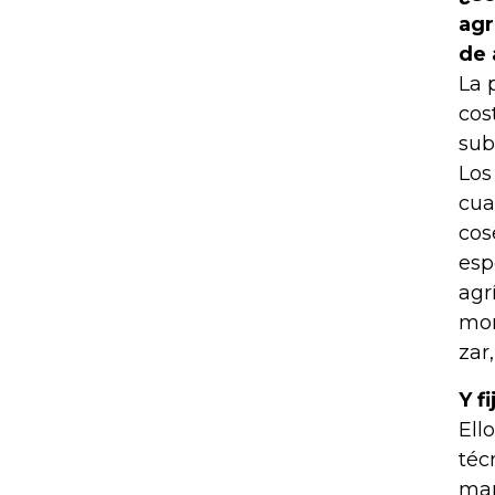
agr
de 
La 
cos
sub
Los
cua
cos
esp
agr
mon
zar
Y f
Ell
téc
mañ