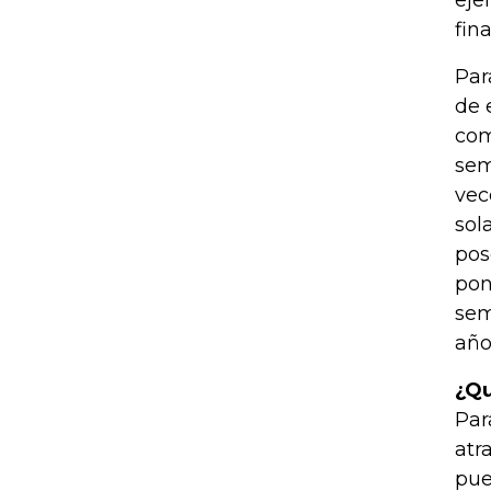
eje
fin
Par
de 
com
sem
vec
sol
pos
pon
sem
año
¿Qu
Par
atr
pue