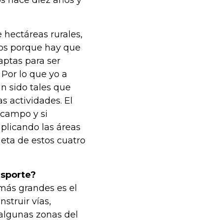
s hace diez años y
 hectáreas rurales,
os porque hay que
aptas para ser
Por lo que yo a
an sido tales que
 actividades. El
 campo y si
licando las áreas
eta de estos cuatro
nsporte?
 más grandes es el
nstruir vías,
 algunas zonas del