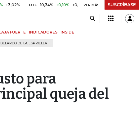
SUSCRÍBASE
2%
10,34%
+0,10%
+0,98%
$ 416,96
+$ 0,05
+0,01%
DTF
UVR
VER MÁS
CAJA FUERTE
INDICADORES
INSIDE
BELARDO DE LA ESPRIELLA
usto para
rincipal queja del