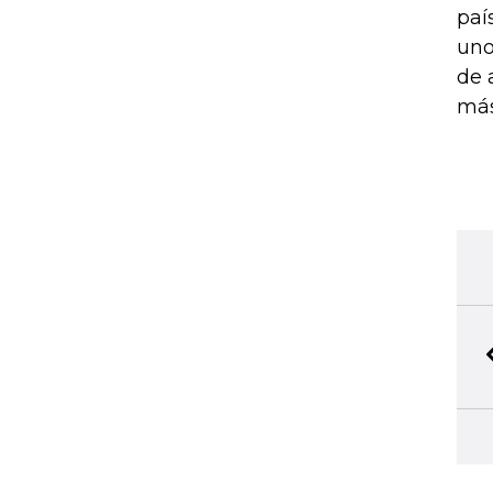
paí
uno
de 
más