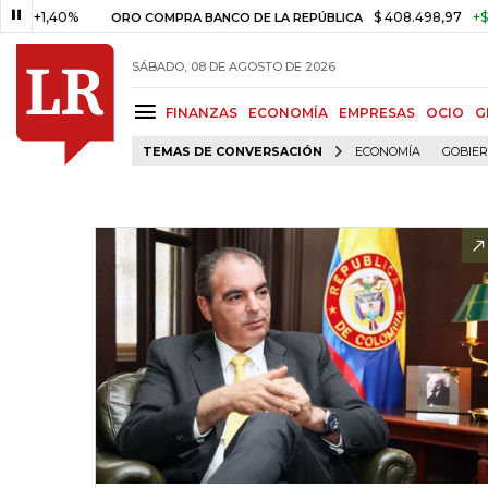
40%
$ 408.498,97
+$ 8.753,81
ORO COMPRA BANCO DE LA REPÚBLICA
SÁBADO, 08 DE AGOSTO DE 2026
FINANZAS
ECONOMÍA
EMPRESAS
OCIO
G
TEMAS DE CONVERSACIÓN
ECONOMÍA
GOBIE