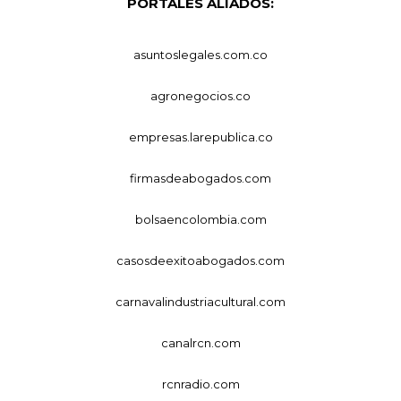
PORTALES ALIADOS:
asuntoslegales.com.co
agronegocios.co
empresas.larepublica.co
firmasdeabogados.com
bolsaencolombia.com
casosdeexitoabogados.com
carnavalindustriacultural.com
canalrcn.com
rcnradio.com