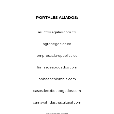
PORTALES ALIADOS:
asuntoslegales.com.co
agronegocios.co
empresas.larepublica.co
firmasdeabogados.com
bolsaencolombia.com
casosdeexitoabogados.com
carnavalindustriacultural.com
canalrcn.com