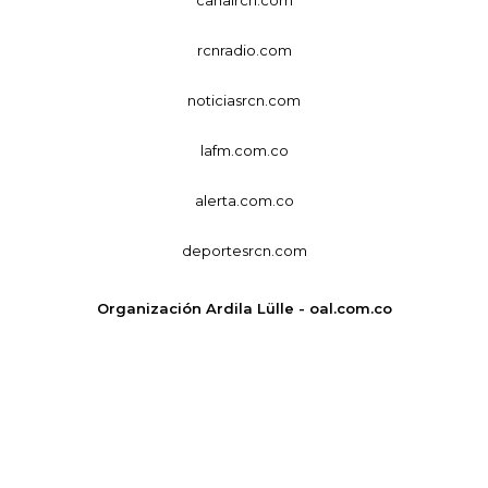
rcnradio.com
noticiasrcn.com
lafm.com.co
alerta.com.co
deportesrcn.com
Organización Ardila Lülle - oal.com.co