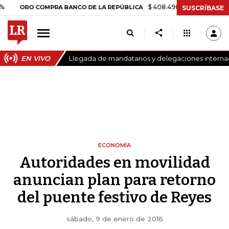
$ 408.498,97
+$ 8.753,81
+2,19
RO COMPRA BANCO DE LA REPÚBLICA
SUSCRÍBASE
EN VIVO
Llegada de mandatarios y delegaciones internaci
ECONOMÍA
Autoridades en movilidad
anuncian plan para retorno
del puente festivo de Reyes
sábado, 9 de enero de 2016